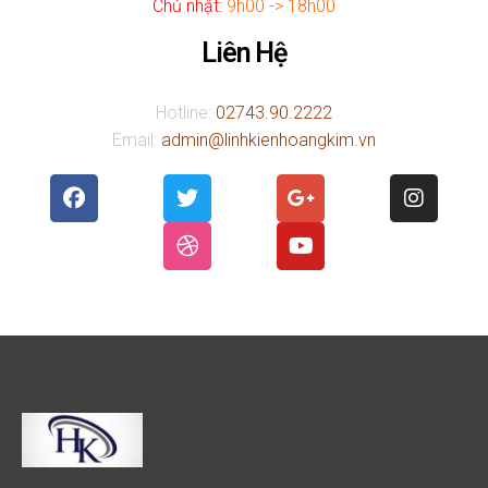
Chủ nhật:
9h00 -> 18h00
Liên Hệ
Hotline:
02743.90.2222
Email:
admin@linhkienhoangkim.vn