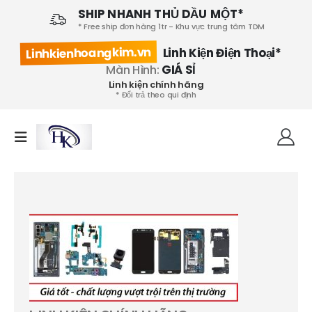
SHIP NHANH THỦ DẦU MỘT*
* Free ship đơn hàng 1tr - Khu vực trung tâm TDM
Linhkienhoangkim.vn
Linh Kiện Điện Thoại*
Màn Hình:
GIÁ SỈ
Linh kiện chính hãng
* Đổi trả theo qui định