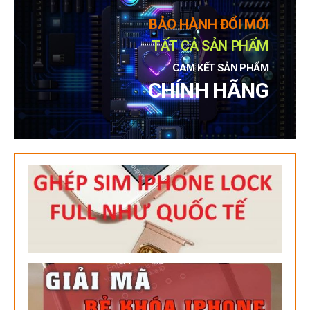
BẢO HÀNH ĐỔI MỚI
TẤT CẢ SẢN PHẨM
CAM KẾT SẢN PHẨM
CHÍNH HÃNG