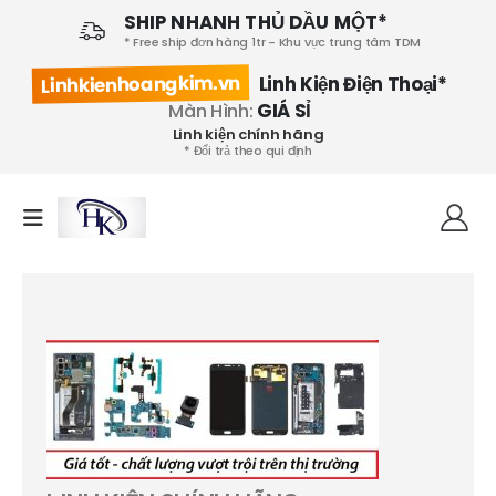
SHIP NHANH THỦ DẦU MỘT*
* Free ship đơn hàng 1tr - Khu vực trung tâm TDM
Linhkienhoangkim.vn
Linh Kiện Điện Thoại*
Màn Hình:
GIÁ SỈ
Linh kiện chính hãng
* Đổi trả theo qui định