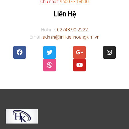
Chủ nhật:
9h00 -> 18h00
Liên Hệ
Hotline:
02743.90.2222
Email:
admin@linhkienhoangkim.vn