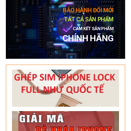
BẢO HÀNH ĐỔI MỚI
TẤT CẢ SẢN PHẨM
CAM KẾT SẢN PHẨM
CHÍNH HÃNG