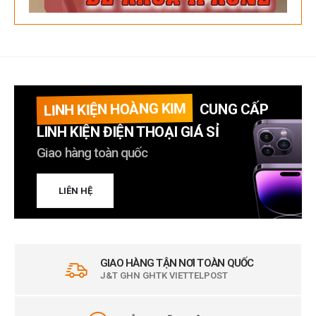
LINH KIỆN HOÀNG KIM
CUNG CẤP
LINH KIỆN ĐIỆN THOẠI GIÁ SỈ
Giao hàng toàn quốc
LIÊN HỆ
GIAO HÀNG TẬN NƠI TOÀN QUỐC
J&T GHN GHTK VIETTELPOST