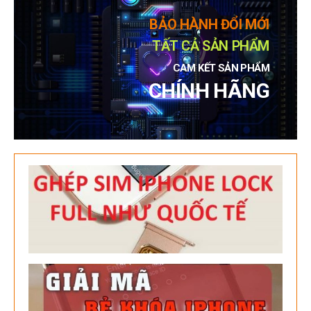
BẢO HÀNH ĐỔI MỚI
TẤT CẢ SẢN PHẨM
CAM KẾT SẢN PHẨM
CHÍNH HÃNG