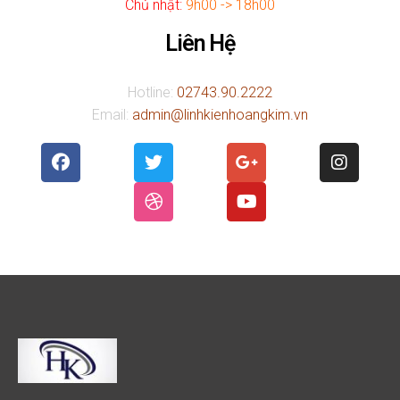
Chủ nhật:
9h00 -> 18h00
Liên Hệ
Hotline:
02743.90.2222
Email:
admin@linhkienhoangkim.vn