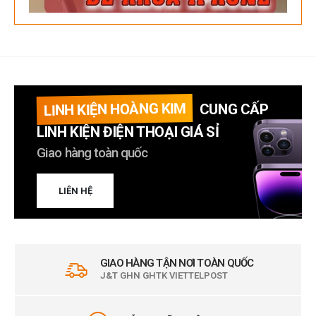
LINH KIỆN HOÀNG KIM
CUNG CẤP
LINH KIỆN ĐIỆN THOẠI GIÁ SỈ
Giao hàng toàn quốc
LIÊN HỆ
GIAO HÀNG TẬN NƠI TOÀN QUỐC
J&T GHN GHTK VIETTELPOST