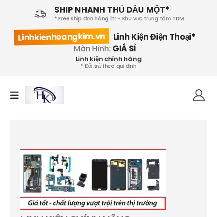
SHIP NHANH THỦ DẦU MỘT*
* Free ship đơn hàng 1tr - Khu vực trung tâm TDM
Linhkienhoangkim.vn
Linh Kiện Điện Thoại*
Màn Hình:
GIÁ SỈ
Linh kiện chính hãng
* Đổi trả theo qui định