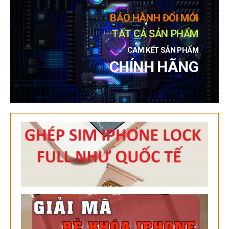
BẢO HÀNH ĐỔI MỚI
TẤT CẢ SẢN PHẨM
CAM KẾT SẢN PHẨM
CHÍNH HÃNG