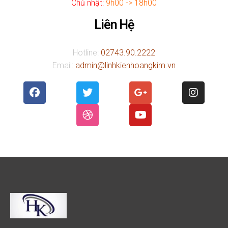
Chủ nhật:
9h00 -> 18h00
Liên Hệ
Hotline:
02743.90.2222
Email:
admin@linhkienhoangkim.vn