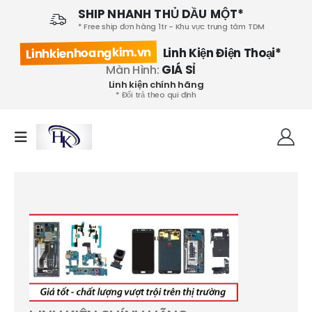
SHIP NHANH THỦ DẦU MỘT*
* Free ship đơn hàng 1tr - Khu vực trung tâm TDM
Linhkienhoangkim.vn
Linh Kiện Điện Thoại*
Màn Hình:
GIÁ SỈ
Linh kiện chính hãng
* Đổi trả theo qui định