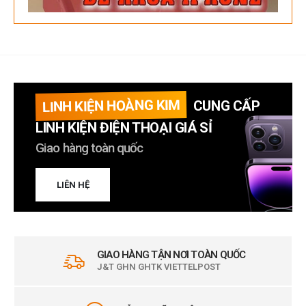
LINH KIỆN HOÀNG KIM
CUNG CẤP
LINH KIỆN ĐIỆN THOẠI GIÁ SỈ
Giao hàng toàn quốc
LIÊN HỆ
GIAO HÀNG TẬN NƠI TOÀN QUỐC
J&T GHN GHTK VIETTELPOST