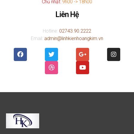
Chủ nhật:
9h00 -> 18h00
Liên Hệ
Hotline:
02743.90.2222
Email:
admin@linhkienhoangkim.vn