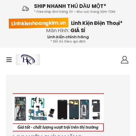
SHIP NHANH THỦ DẦU MỘT*
* Free ship đơn hàng 1tr - Khu vực trung tâm TDM
Linhkienhoangkim.vn
Linh Kiện Điện Thoại*
Màn Hình:
GIÁ SỈ
Linh kiện chính hãng
* Đổi trả theo qui định