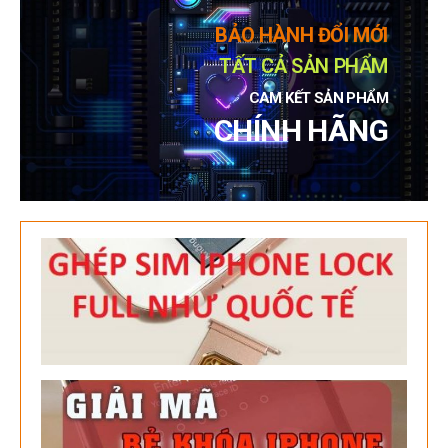
BẢO HÀNH ĐỔI MỚI
TẤT CẢ SẢN PHẨM
CAM KẾT SẢN PHẨM
CHÍNH HÃNG