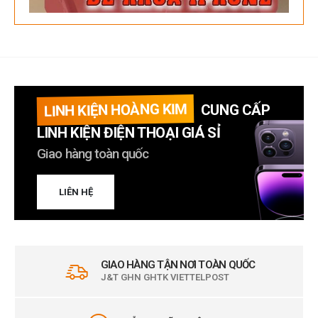
LINH KIỆN HOÀNG KIM
CUNG CẤP
LINH KIỆN ĐIỆN THOẠI GIÁ SỈ
Giao hàng toàn quốc
LIÊN HỆ
GIAO HÀNG TẬN NƠI TOÀN QUỐC
J&T GHN GHTK VIETTELPOST